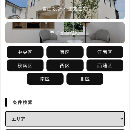
自由設計・注文住宅
デザイン住宅
中央区
東区
江南区
秋葉区
西区
西蒲区
南区
北区
条件検索