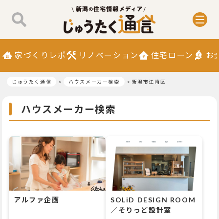
家づくりレポ
リノベーション
住宅ローン
お
じゅうたく通信
ハウスメーカー検索
新潟市江南区
ハウスメーカー検索
アルファ企画
SOLiD DESIGN ROOM
／そりっど設計室