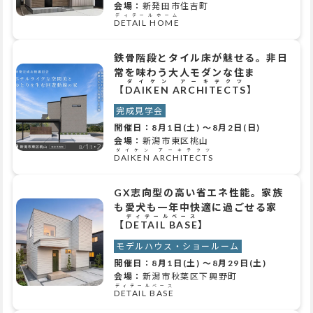
会場：
新発田市住吉町
ディテールホーム
DETAIL HOME
鉄骨階段とタイル床が魅せる。非日
常を味わう大人モダンな住ま
ダイケン アーキテクツ
【
DAIKEN ARCHITECTS
】
完成見学会
開催日：
8月1日(土)
～
8月2日(日)
会場：
新潟市東区桃山
ダイケン アーキテクツ
DAIKEN ARCHITECTS
GX志向型の高い省エネ性能。家族
も愛犬も一年中快適に過ごせる家
ディテールベース
【
DETAIL BASE
】
モデルハウス・ショールーム
開催日：
8月1日(土)
～
8月29日(土)
会場：
新潟市秋葉区下興野町
ディテールベース
DETAIL BASE