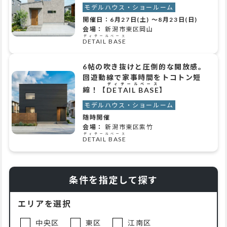
モデルハウス・ショールーム
開催日：
6月27日(土)
～
8月23日(日)
会場：
新潟市東区岡山
ディテールベース
DETAIL BASE
6帖の吹き抜けと圧倒的な開放感。
回遊動線で家事時間をトコトン短
ディテールベース
縮！【
DETAIL BASE
】
モデルハウス・ショールーム
随時開催
会場：
新潟市東区紫竹
ディテールベース
DETAIL BASE
条件を指定して探す
エリアを選択
中央区
東区
江南区