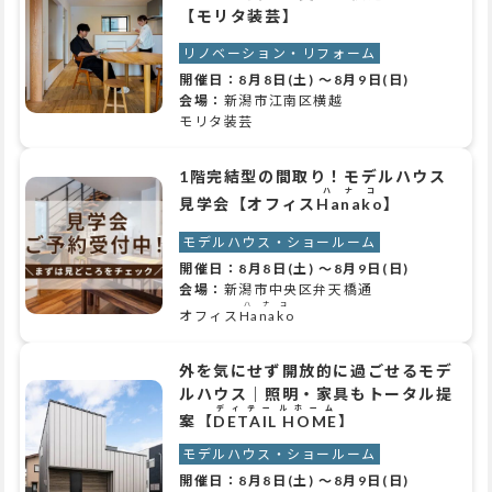
【モリタ装芸】
リノベーション・リフォーム
開催日：
8月8日(土)
～
8月9日(日)
会場：
新潟市江南区横越
モリタ装芸
1階完結型の間取り！モデルハウス
ハナコ
見学会【オフィス
Hanako
】
モデルハウス・ショールーム
開催日：
8月8日(土)
～
8月9日(日)
会場：
新潟市中央区弁天橋通
ハナコ
オフィス
Hanako
外を気にせず開放的に過ごせるモデ
ルハウス｜照明・家具もトータル提
ディテールホーム
案【
DETAIL HOME
】
モデルハウス・ショールーム
開催日：
8月8日(土)
～
8月9日(日)