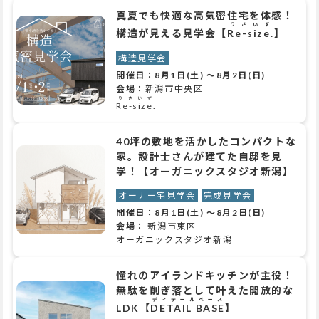
真夏でも快適な高気密住宅を体感！
りさいず
構造が見える見学会【
Re-size.
】
構造見学会
開催日：
8月1日(土)
～
8月2日(日)
会場：
新潟市中央区
りさいず
Re-size.
40坪の敷地を活かしたコンパクトな
家。設計士さんが建てた自邸を見
学！【オーガニックスタジオ新潟】
オーナー宅見学会
完成見学会
開催日：
8月1日(土)
～
8月2日(日)
会場：
新潟市東区
オーガニックスタジオ新潟
憧れのアイランドキッチンが主役！
無駄を削ぎ落として叶えた開放的な
ディテールベース
LDK【
DETAIL BASE
】