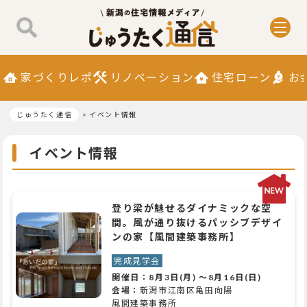
家づくりレポ
リノベーション
住宅ローン
お
じゅうたく通信
イベント情報
イベント情報
登り梁が魅せるダイナミックな空
間。風が通り抜けるパッシブデザイ
ンの家【風間建築事務所】
完成見学会
開催日：
8月3日(月)
～
8月16日(日)
会場：
新潟市江南区亀田向陽
風間建築事務所