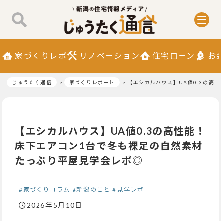
家づくりレポ
リノベーション
住宅ローン
お
じゅうたく通信
家づくりレポート
【エシカルハウス】UA値0.3の高
【エシカルハウス】UA値0.3の高性能！
床下エアコン1台で冬も裸足の自然素材
たっぷり平屋見学会レポ◎
#家づくりコラム
#新潟のこと
#見学レポ
2026年5月10日