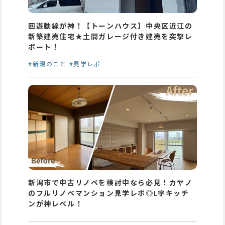
回遊動線が神！【トーンハウス】中央区近江の
新築建売住宅★土間ガレージ付き建売を突撃レ
ポート！
#新潟のこと
#見学レポ
新潟市で中古リノベを検討中なら必見！カヤノ
のフルリノベマンション見学レポ◎L字キッチ
ンが神レベル！