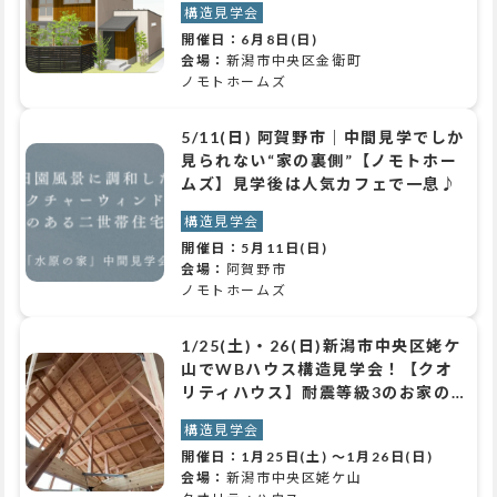
構造見学会
開催日：
6月8日(日)
会場：
新潟市中央区金衛町
ノモトホームズ
5/11(日) 阿賀野市｜中間見学でしか
見られない“家の裏側”【ノモトホー
ムズ】見学後は人気カフェで一息♪
構造見学会
開催日：
5月11日(日)
会場：
阿賀野市
ノモトホームズ
1/25(土)・26(日)新潟市中央区姥ケ
山でWBハウス構造見学会！【クオ
リティハウス】耐震等級3のお家の
構造チェック！！
構造見学会
開催日：
1月25日(土)
～
1月26日(日)
会場：
新潟市中央区姥ケ山