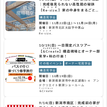
｜完成後見られない高性能の秘訣
りさいず
【
Re-size.
】家の中身をまるごとチ
ェック！
構造見学会
開催日：
11月22日(土)
～
11月24日(月)
会場：
新潟市北区太田字中黒山
りさいず
Re-size.
10/19(日) 一日限定バスツアー
アンドクリエイト
【
&Create
】構造現場とオーナー邸
見学+秋の行楽！
その他イベント
オーナー宅見学会
構造見学会
開催日：
10月19日(日)
会場：
新潟県新潟市中央区湖南5-4 アン
ドクリエイト新潟ショールーム
アンドクリエイト
&Create
9/14(日) 新潟市南区｜完成前の家が