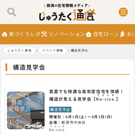
家づくりレポ
リノベーション
住宅ローン
お
じゅうたく通信
イベント情報
構造見学会
構造見学会
真夏でも快適な高気密住宅を体感！
りさいず
構造が見える見学会【
Re-size.
】
構造見学会
開催日：
8月1日(土)
～
8月2日(日)
会場：
新潟市中央区
りさいず
Re-size.