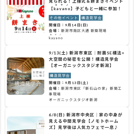
見られる！上棟式＆餅まきイベント
カヤノ
【
kayano
】子どもと一緒に参加！
その他イベント
構造見学会
開催日：
9月14日(日)
会場：
新潟市南区大通 新築現場
カヤノ
kayano
9/13(土) 新潟市東区｜耐震SE構法×
大空間の秘密を公開！構造見学会
【オーガニックスタジオ新潟】
構造見学会
開催日：
9月13日(土)
会場：
新潟市東区「新石山の家」新築工
事現場
オーガニックスタジオ新潟
6/8(日) 新潟市中央区｜家の中身が
見える中間見学会【ノモトホーム
ズ】見学後は人気カフェで一息♪