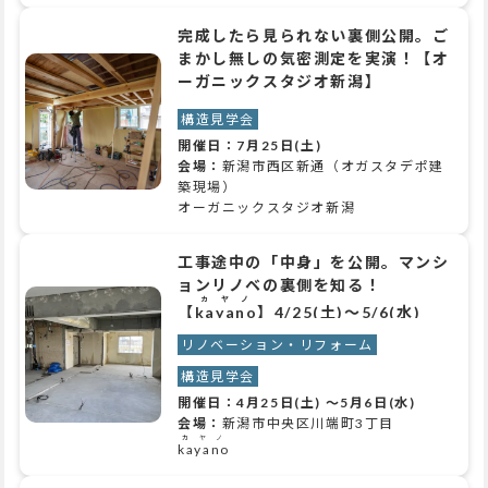
完成したら見られない裏側公開。ご
まかし無しの気密測定を実演！【オ
ーガニックスタジオ新潟】
構造見学会
開催日：
7月25日(土)
会場：
新潟市西区新通（オガスタデポ建
築現場）
オーガニックスタジオ新潟
工事途中の「中身」を公開。マンシ
ョンリノベの裏側を知る！
カヤノ
【
kayano
】4/25(土)～5/6(水)
リノベーション・リフォーム
構造見学会
開催日：
4月25日(土)
～
5月6日(水)
会場：
新潟市中央区川端町3丁目
カヤノ
kayano