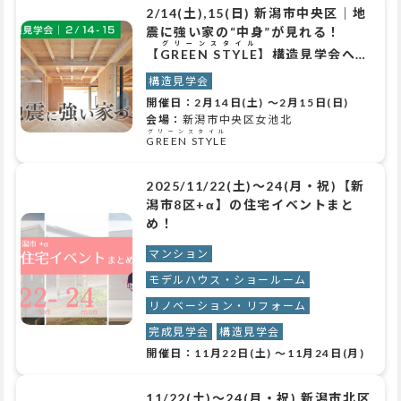
2/14(土),15(日) 新潟市中央区｜地
震に強い家の“中身”が見れる！
グリーンスタイル
【
GREEN STYLE
】構造見学会へ行
こう！
構造見学会
開催日：
2月14日(土)
～
2月15日(日)
会場：
新潟市中央区女池北
グリーンスタイル
GREEN STYLE
2025/11/22(土)～24(月・祝)【新
潟市8区+α】の住宅イベントまと
め！
マンション
モデルハウス・ショールーム
リノベーション・リフォーム
完成見学会
構造見学会
開催日：
11月22日(土)
～
11月24日(月)
11/22(土)～24(月・祝) 新潟市北区