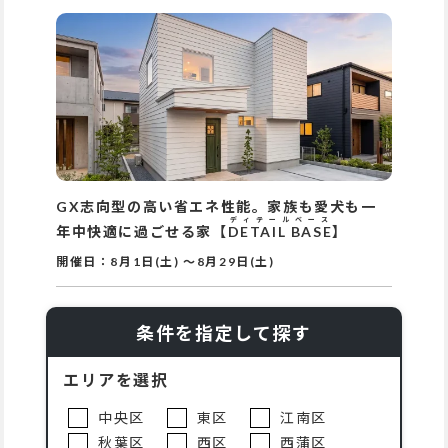
GX志向型の高い省エネ性能。家族も愛犬も一
ディテールベース
年中快適に過ごせる家【
DETAIL BASE
】
開催日：
8月1日(土)
～
8月29日(土)
条件を指定して探す
エリアを選択
中央区
東区
江南区
秋葉区
西区
西蒲区