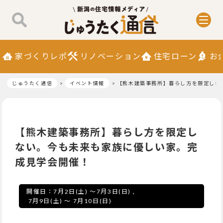
家づくりレポ
リノベーション
住宅ローン
お
じゅうたく通信
イベント情報
【熊木建築事務所】暮らし方を限定しな
【熊木建築事務所】暮らし方を限定し
ない。今も未来も家族に優しい家。完
成見学会開催！
開催日：
7月2日(土)
～
7月3日(日)
,
7月9日(土)
～
7月10日(日)