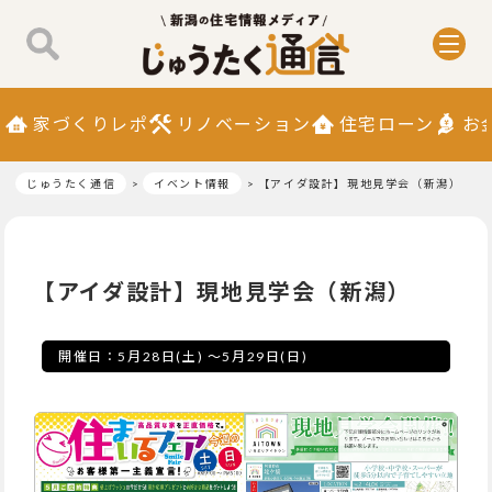
家づくりレポ
リノベーション
住宅ローン
お
じゅうたく通信
イベント情報
【アイダ設計】現地見学会（新潟）
【アイダ設計】現地見学会（新潟）
開催日：
5月28日(土)
～
5月29日(日)