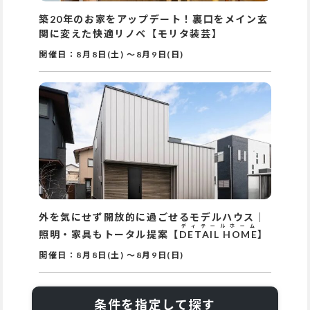
築20年のお家をアップデート！裏口をメイン玄
関に変えた快適リノベ【モリタ装芸】
開催日：
8月8日(土)
～
8月9日(日)
外を気にせず開放的に過ごせるモデルハウス｜
ディテールホーム
照明・家具もトータル提案【
DETAIL HOME
】
開催日：
8月8日(土)
～
8月9日(日)
条件を指定して探す