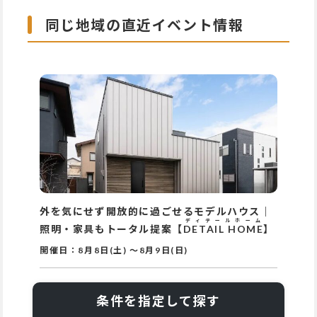
同じ地域の直近イベント情報
外を気にせず開放的に過ごせるモデルハウス｜
ディテールホーム
照明・家具もトータル提案【
DETAIL HOME
】
開催日：
8月8日(土)
～
8月9日(日)
条件を指定して探す