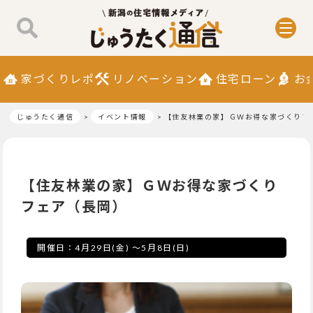
家づくりレポ
リノベーション
住宅ローン
お
じゅうたく通信
イベント情報
【住友林業の家】ＧＷお得な家づくりフ
【住友林業の家】ＧＷお得な家づくり
フェア（長岡）
開催日：
4月29日(金)
～
5月8日(日)