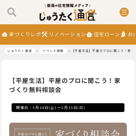
家づくりレポ
リノベーション
住宅ローン
お
じゅうたく通信
イベント情報
【平屋生活】平屋のプロに聞こう！家づ
【平屋生活】平屋のプロに聞こう！家
づくり無料相談会
開催日：
5月14日(土)
～
5月15日(日)