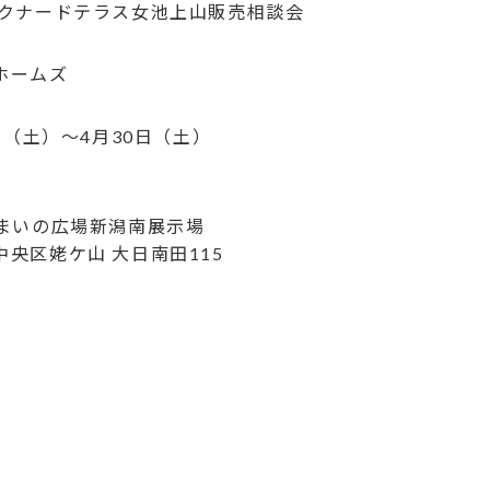
ークナードテラス女池上山販売相談会
ホームズ
9日（土）〜4月30日（土）
0
住まいの広場新潟南展示場
央区姥ケ山 大日南田115