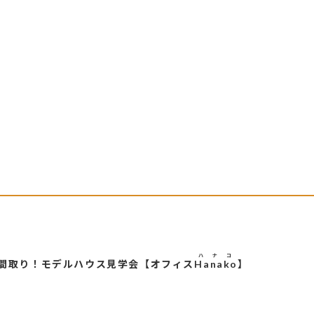
ハナコ
の間取り！モデルハウス見学会【オフィス
Hanako
】