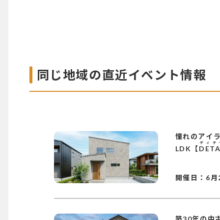
同じ地域の直近イベント情報
憧れのアイ
ディテ
LDK【
DETA
開催日：
6月
築30年の