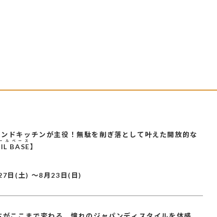
ランドキッチンが主役！無駄を削ぎ落として叶えた開放的な
ールベース
IL BASE
】
27日(土)
～
8月23日(日)
中古がここまで変わる。憧れのジャパンディスタイルを体感