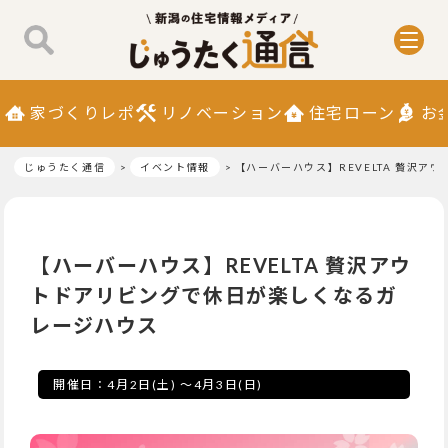
家づくりレポ
リノベーション
住宅ローン
お
じゅうたく通信
イベント情報
【ハーバーハウス】REVELTA 贅沢
【ハーバーハウス】REVELTA 贅沢アウ
トドアリビングで休日が楽しくなるガ
レージハウス
開催日：
4月2日(土)
～
4月3日(日)