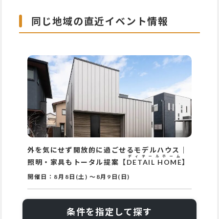
同じ地域の直近イベント情報
外を気にせず開放的に過ごせるモデルハウス｜
ディテールホーム
照明・家具もトータル提案【
DETAIL HOME
】
開催日：
8月8日(土)
～
8月9日(日)
条件を指定して探す