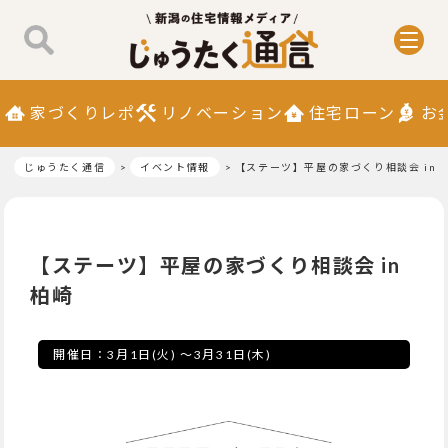
家づくりレポ
リノベーション
住宅ローン
お
じゅうたく通信
イベント情報
【ステーツ】平屋の家づくり相談会 in 
【ステーツ】平屋の家づくり相談会 in
柏崎
開催日：
3月1日(火)
～
3月31日(木)