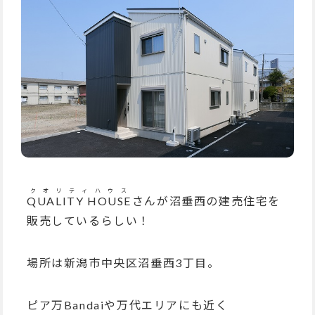
クオリティハウス
QUALITY HOUSE
さんが
沼垂西の建売住宅
を
販売しているらしい！
場所は
新潟市中央区沼垂西3丁目。
ピア万Bandaiや万代エリアにも近く