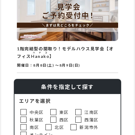
1階完結型の間取り！モデルハウス見学会【オ
ハナコ
フィス
Hanako
】
開催日：
8月8日(土)
～
8月9日(日)
条件を指定して探す
エリアを選択
中央区
東区
江南区
秋葉区
西区
西蒲区
南区
北区
新潟市外
オンライン