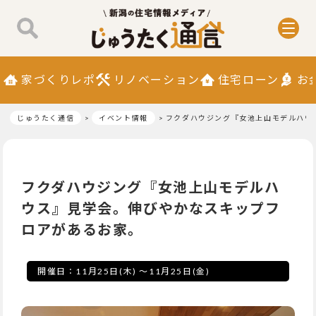
家づくりレポ
リノベーション
住宅ローン
お
じゅうたく通信
イベント情報
フクダハウジング『女池上山モデルハウ
フクダハウジング『女池上山モデルハ
ウス』見学会。伸びやかなスキップフ
ロアがあるお家。
開催日：
11月25日(木)
～
11月25日(金)