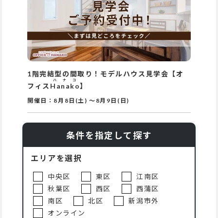
1階完結型の間取り！モデルハウス見学会【オ
ハナコ
フィス
Hanako
】
開催日：
8月8日(土)
～
8月9日(日)
条件を指定して探す
エリアを選択
中央区
東区
江南区
秋葉区
西区
西蒲区
南区
北区
新潟市外
オンライン