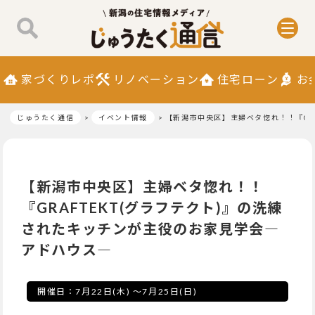
家づくりレポ
リノベーション
住宅ローン
お
じゅうたく通信
イベント情報
【新潟市中央区】主婦ベタ惚れ！！『GR
【新潟市中央区】主婦ベタ惚れ！！
『GRAFTEKT(グラフテクト)』の洗練
されたキッチンが主役のお家見学会―
アドハウス―
開催日：
7月22日(木)
～
7月25日(日)