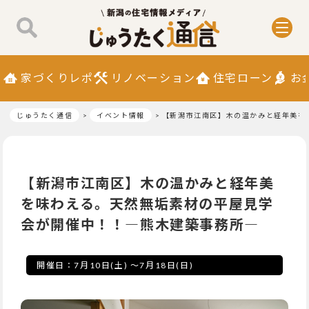
家づくりレポ
リノベーション
住宅ローン
お
じゅうたく通信
イベント情報
【新潟市江南区】木の温かみと経年美を
【新潟市江南区】木の温かみと経年美
を味わえる。天然無垢素材の平屋見学
会が開催中！！―熊木建築事務所―
開催日：
7月10日(土)
～
7月18日(日)