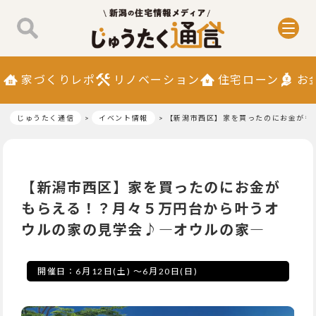
家づくりレポ
リノベーション
住宅ローン
お
じゅうたく通信
イベント情報
【新潟市西区】家を買ったのにお金がも
【新潟市西区】家を買ったのにお金が
もらえる！？月々５万円台から叶うオ
ウルの家の見学会♪―オウルの家―
開催日：
6月12日(土)
～
6月20日(日)