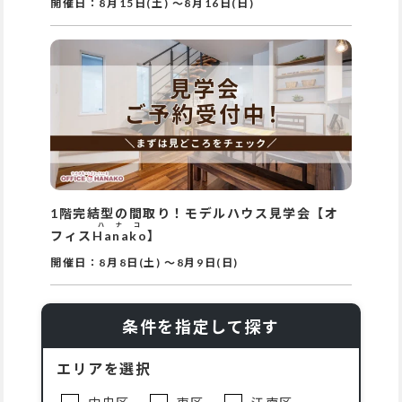
開催日：
8月15日(土)
～
8月16日(日)
1階完結型の間取り！モデルハウス見学会【オ
ハナコ
フィス
Hanako
】
開催日：
8月8日(土)
～
8月9日(日)
条件を指定して探す
エリアを選択