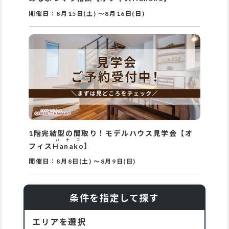
開催日：
8月15日(土)
～
8月16日(日)
1階完結型の間取り！モデルハウス見学会【オ
ハナコ
フィス
Hanako
】
開催日：
8月8日(土)
～
8月9日(日)
条件を指定して探す
エリアを選択