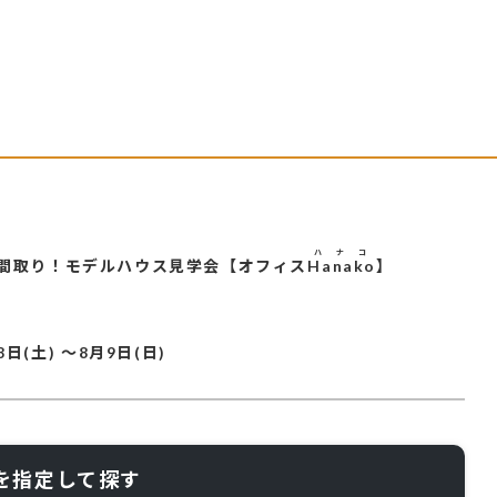
ハナコ
の間取り！モデルハウス見学会【オフィス
Hanako
】
8日(土)
～
8月9日(日)
を指定して探す