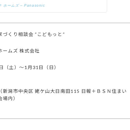
ホームズ – Panasonic
づくり相談会 “こどもっと”
ホームズ 株式会社
30日（土）～1月31日（日）
0
（新潟市中央区 姥ケ山大日南田115 日報＋ＢＳＮ住まい
会場内）