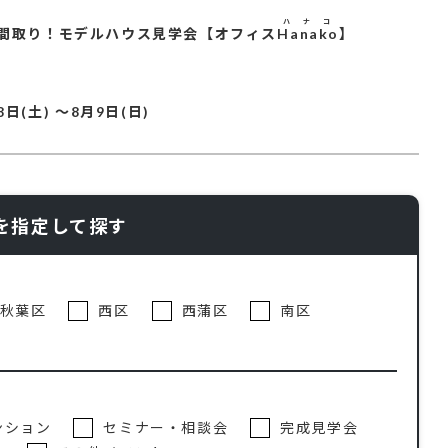
ハナコ
の間取り！モデルハウス見学会【オフィス
Hanako
】
8日(土)
～
8月9日(日)
を指定して探す
秋葉区
西区
西蒲区
南区
ンション
セミナー・相談会
完成見学会