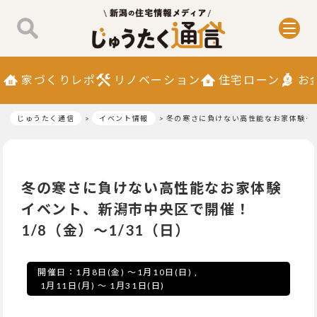
家づくりレポ
リノベーション
住宅ローン
お
じゅうたく通信
イベント情報
冬の寒さに負けない高性能なお家体験イベ
冬の寒さに負けない高性能なお家体験
イベント、新潟市中央区で開催！
1/8（金）～1/31（日）
開催日：
1月8日(金)
～
1月10日(日)
,
1月11日(月)
～
1月31日(日)