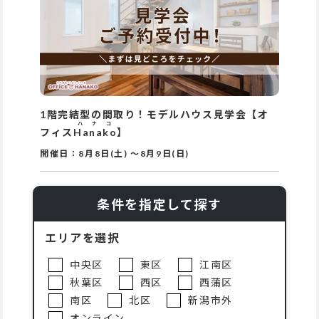
1階完結型の間取り！モデルハウス見学会【オ
ハナコ
フィス
Hanako
】
開催日：
8月8日(土)
～
8月9日(日)
条件を指定して探す
エリアを選択
中央区
東区
江南区
秋葉区
西区
西蒲区
南区
北区
新潟市外
オンライン