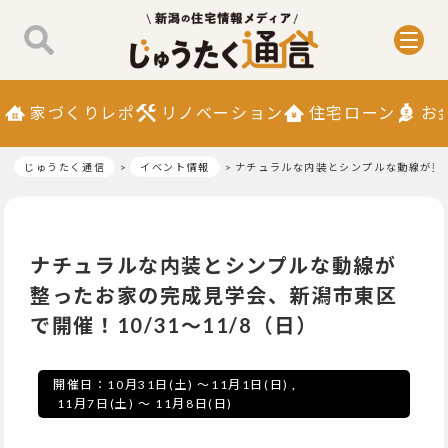
家づくりレポ
リノベーション
住宅ローン
お
じゅうたく通信
イベント情報
ナチュラルな内装とシンプルな動線が整っ
ナチュラルな内装とシンプルな動線が
整ったお家の完成見学会、新潟市東区
で開催！10/31～11/8（日）
開催日：
10月31日(土)
～
11月1日(日)
,
11月7日(土)
～
11月8日(日)