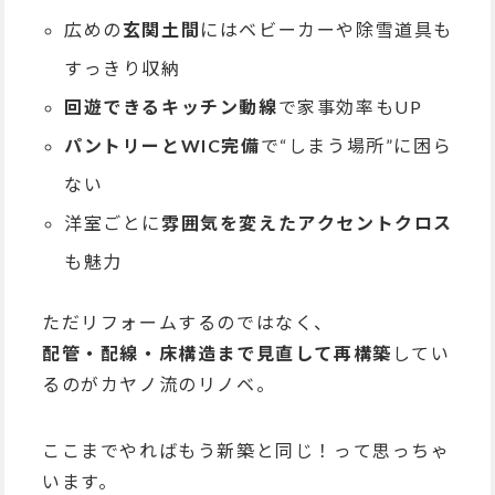
広めの
玄関土間
にはベビーカーや除雪道具も
すっきり収納
回遊できるキッチン動線
で家事効率もUP
パントリーとWIC完備
で“しまう場所”に困ら
ない
洋室ごとに
雰囲気を変えたアクセントクロス
も魅力
ただリフォームするのではなく、
配管・配線・床構造まで見直して再構築
してい
るのがカヤノ流のリノベ。
ここまでやればもう新築と同じ！って思っちゃ
います。