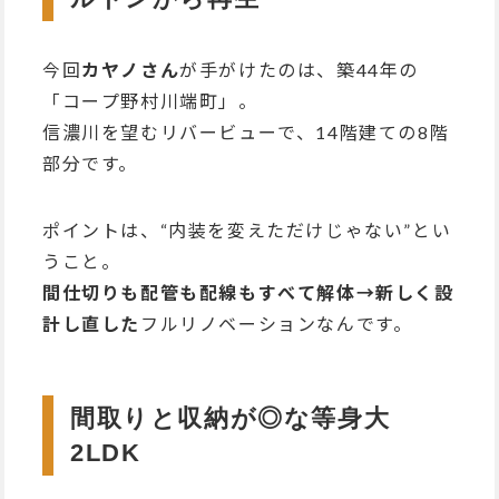
今回
カヤノさん
が手がけたのは、築44年の
「コープ野村川端町」。
信濃川を望むリバービューで、14階建ての8階
部分です。
ポイントは、“内装を変えただけじゃない”とい
うこと。
間仕切りも配管も配線もすべて解体→新しく設
計し直した
フルリノベーションなんです。
間取りと収納が◎な等身大
2LDK