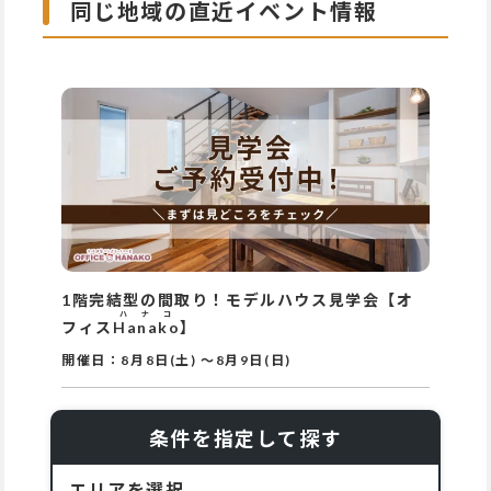
同じ地域の直近イベント情報
1階完結型の間取り！モデルハウス見学会【オ
ハナコ
フィス
Hanako
】
開催日：
8月8日(土)
～
8月9日(日)
条件を指定して探す
エリアを選択