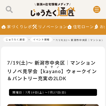
家づくりレポ
リノベーション
住宅ローン
お
じゅうたく通信
イベント情報
7/19(土)〜 新潟市中央区｜マンショ
7/19(土)〜 新潟市中央区｜マンション
カヤノ
リノベ見学会【
kayano
】ウォークイン
＆パントリー充実の2LDK
開催日：
7月19日(土)
～
7月27日(日)