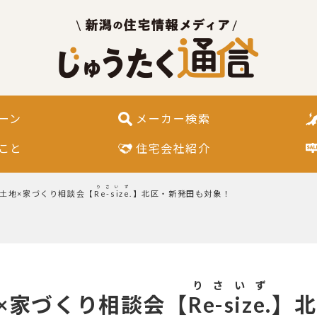
ーン
メーカー検索
こと
住宅会社紹介
りさいず
区｜土地×家づくり相談会【
Re-size.
】北区・新発田も対象！
りさいず
土地×家づくり相談会【
Re-size.
】北