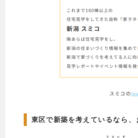
スミコの
In
東区で新築を考えているなら、
りさいず