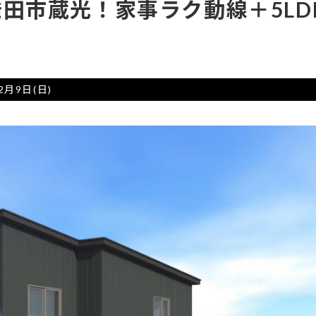
発田市蔵光！家事ラク動線＋5LD
2月9日(日)