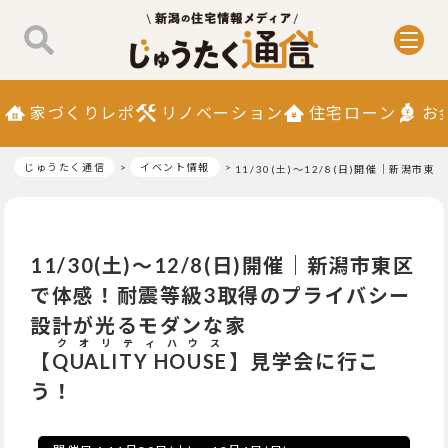
家づくりレポ
リノベーション
住宅ローン
お
じゅうたく通信
イベント情報
11/30(土)～12/8(日)開催｜新
11/30(土)～12/8(日)開催｜新潟市東区
で体感！耐震等級3取得のプライバシー
設計が光るモダンな家
クオリティハウス
【
QUALITY HOUSE
】見学会に行こ
う！