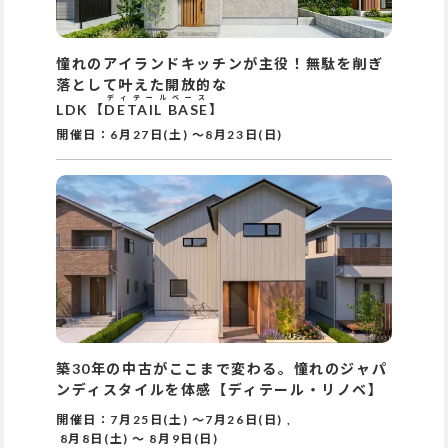
憧れのアイランドキッチンが主役！無駄を削ぎ
落として叶えた開放的な
ディテールベース
LDK【
DETAIL BASE
】
開催日：
6月27日(土)
～
8月23日(日)
築30年の中古がここまで変わる。憧れのジャパ
ンディスタイルを体感【ディテール・リノベ】
開催日：
7月25日(土)
～
7月26日(日)
,
8月8日(土)
～
8月9日(日)