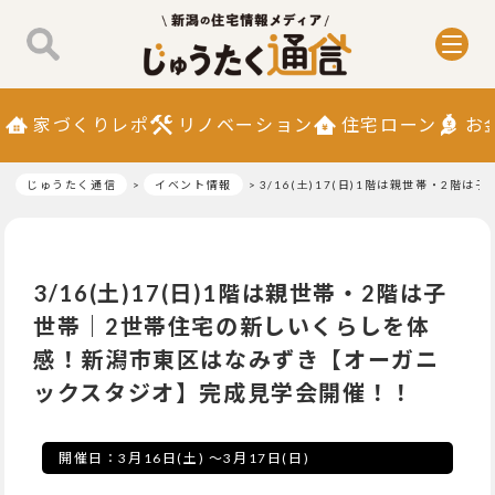
家づくりレポ
リノベーション
住宅ローン
お
じゅうたく通信
イベント情報
3/16(土)17(日)1階は親世帯・
3/16(土)17(日)1階は親世帯・2階は子
世帯｜2世帯住宅の新しいくらしを体
感！新潟市東区はなみずき【オーガニ
ックスタジオ】完成見学会開催！！
開催日：
3月16日(土)
～
3月17日(日)