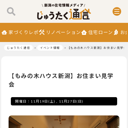
家づくりレポ
リノベーション
住宅ローン
お
じゅうたく通信
イベント情報
【もみの木ハウス新潟】お住まい見学会
【もみの木ハウス新潟】お住まい見学
会
開催日：
11月19日(土)
,
11月27日(日)