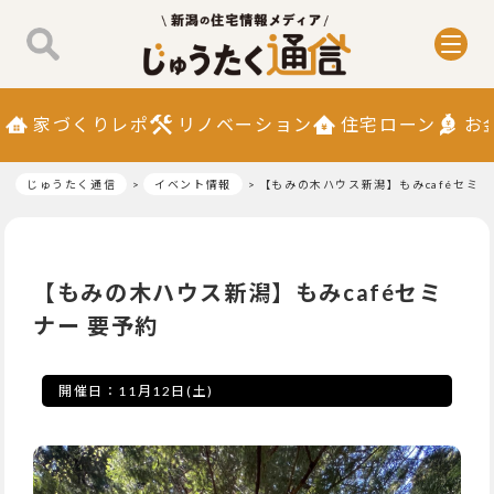
家づくりレポ
リノベーション
住宅ローン
お
じゅうたく通信
イベント情報
【もみの木ハウス新潟】もみcaféセミナ
【もみの木ハウス新潟】もみcaféセミ
ナー 要予約
開催日：
11月12日(土)