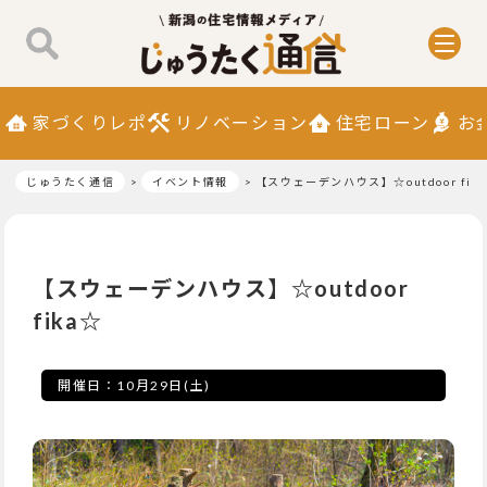
家づくりレポ
リノベーション
住宅ローン
お
じゅうたく通信
イベント情報
【スウェーデンハウス】☆outdoor fik
【スウェーデンハウス】☆outdoor
fika☆
開催日：
10月29日(土)