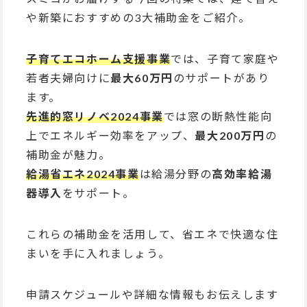
や新築におすすめの3大補助金をご紹介。
子育てエコホーム支援事業
では、子育て家庭や
若者夫婦向けに
最大60万円
のサポートがあり
ます。
先進的窓リノベ2024事業
では窓の断熱性能向
上でエネルギー効率をアップ、
最大200万円
の
補助金が魅力。
給湯省エネ2024事業
は給湯分野の
高効率給湯
器導入
をサポート。
これらの補助金を活用して、省エネで快適な住
まいを手に入れましょう。
申請スケジュールや詳細な情報もお伝えします