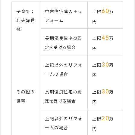
60
子育て：
中古住宅購入＋リ
上限
万
若夫婦世
フォーム
円
帯
45
長期優良住宅
上限
万
の認
定を受ける場合
円
30
上記以外のリフォ
上限
万
ームの場合
円
30
その他の
長期優良住宅
上限
万
の認
世帯
定を受ける場合
円
20
上記以外のリフォ
上限
万
ームの場合
円