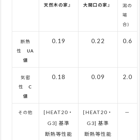
天然木の家』
大開口の家』
潟の
場
合)
0.19
0.22
0.6
断熱
性
UA
値
0.18
0.09
2.0
気密
性
C
値
[HEAT20・
[HEAT20・
その他
ー
G3] 基準
G3] 基準
断熱等性能
断熱等性能