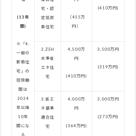
(410万円)
宅・認
(13
年
（455万
定低炭
間)
円）
素住宅
※「4.
2.ZEH
4,500万
3,500万円
一般の
水準省
円
新築住
(319万円)
エネ住
宅」の
(410万円)
宅
控除期
間は
2024
3.省エ
4,000万
3,000万円
年以降
ネ基準
円
10年
(273万円)
適合住
間にな
(364万円)
宅
る