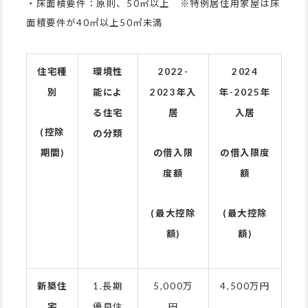
・床面積要件：原則、50㎡以上 ※特例居住用家屋は床
面積要件が40㎡以上50㎡未満
住宅種
環境性
2022-
2024
別
能によ
2023
年入
年-2025年
る住宅
居
入居
(
控除
の分類
期間)
の借入限
の借入限度
度額
額
(
最大控除
(
最大控除
額)
額)
新築住
1.長期
5,000万
4,500万円
宅
優良住
円